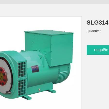
SLG31
Quantité:
enquête