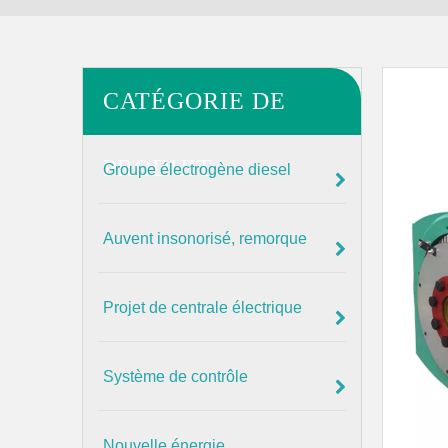
CATÉGORIE DE
PRODUIT
Groupe électrogène diesel
Auvent insonorisé, remorque
Projet de centrale électrique
Système de contrôle
Nouvelle énergie