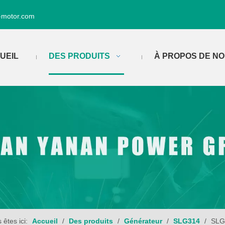
-motor.com
UEIL
DES PRODUITS
À PROPOS DE N
 êtes ici:
Accueil
/
Des produits
/
Générateur
/
SLG314
/
SLG